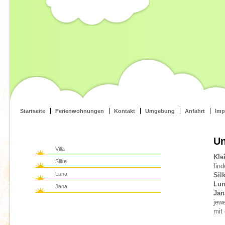
Startseite
Ferienwohnungen
Kontakt
Umgebung
Anfahrt
Imp
Un
Villa
Kle
Silke
fin
Luna
Sil
Lu
Jana
Jan
jew
mit