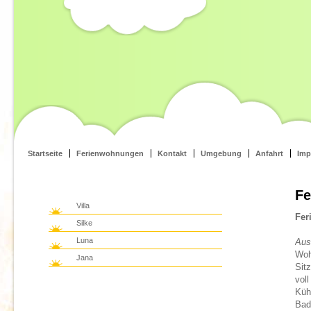
Startseite
Ferienwohnungen
Kontakt
Umgebung
Anfahrt
Imp
Fe
Villa
Fer
Silke
Luna
Aus
Woh
Jana
Sit
vol
Küh
Bad